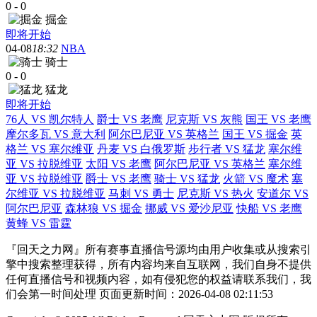
0
-
0
掘金
即将开始
04-08
18:32
NBA
骑士
0
-
0
猛龙
即将开始
76人 VS 凯尔特人
爵士 VS 老鹰
尼克斯 VS 灰熊
国王 VS 老鹰
摩尔多瓦 VS 意大利
阿尔巴尼亚 VS 英格兰
国王 VS 掘金
英
格兰 VS 塞尔维亚
丹麦 VS 白俄罗斯
步行者 VS 猛龙
塞尔维
亚 VS 拉脱维亚
太阳 VS 老鹰
阿尔巴尼亚 VS 英格兰
塞尔维
亚 VS 拉脱维亚
爵士 VS 老鹰
骑士 VS 猛龙
火箭 VS 魔术
塞
尔维亚 VS 拉脱维亚
马刺 VS 勇士
尼克斯 VS 热火
安道尔 VS
阿尔巴尼亚
森林狼 VS 掘金
挪威 VS 爱沙尼亚
快船 VS 老鹰
黄蜂 VS 雷霆
『回天之力网』所有赛事直播信号源均由用户收集或从搜索引
擎中搜索整理获得，所有内容均来自互联网，我们自身不提供
任何直播信号和视频内容，如有侵犯您的权益请联系我们，我
们会第一时间处理 页面更新时间：2026-04-08 02:11:53